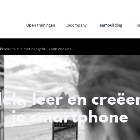
Open trainingen
Incompany
Teambuilding
Fil
kkoord te zijn met het gebruik van cookies.
ek, leer en creëe
je smartphone