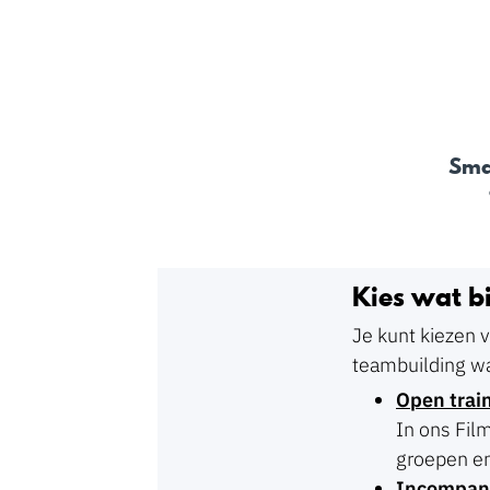
Sma
Kies wat bi
Je kunt kiezen 
teambuilding wa
Open trai
In ons Film
groepen en
Incompan