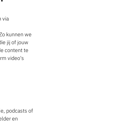
 via
. Zo kunnen we
e jij of jouw
e content te
orm video's
ie, podcasts of
elder en