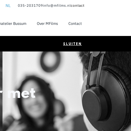
NL
035-2031709
info@mfilms.nl
contact
NL
matelier Bussum
Over MFilms
Contact
EN
SLUITEN
r met