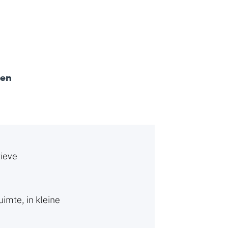
ken
tieve
uimte, in kleine