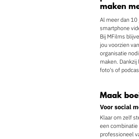
maken me
Al meer dan 10 
smartphone vide
Bij MFilms blij
jou voorzien van
organisatie nod
maken. Dankzij 
foto's of podca
Maak boei
Voor social 
Klaar om zelf s
een combinatie 
professioneel v