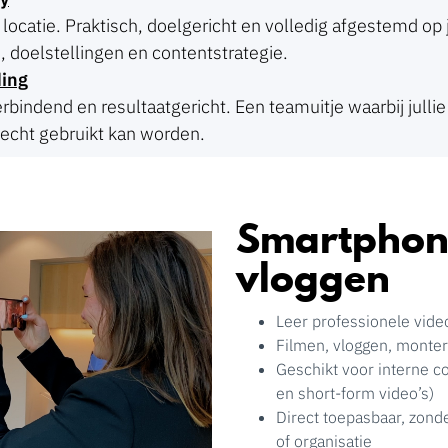
op locatie. Praktisch, doelgericht en volledig afgestemd op j
, doelstellingen en contentstrategie.
ing
erbindend en resultaatgericht. Een teamuitje waarbij jull
echt gebruikt kan worden.
Smartphon
vloggen
Leer professionele vid
Filmen, vloggen, monter
Geschikt voor interne c
en short-form video’s)
Direct toepasbaar, zond
of organisatie