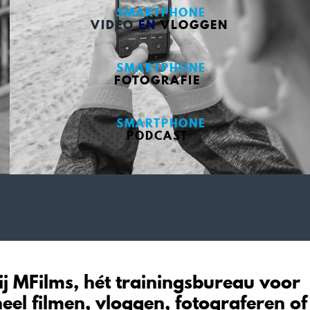
SMARTPHONE
VIDEO
EN
VLOGGEN
SMARTPHONE
FOTOGRAFIE
SMARTPHONE
PODCAST
j MFilms, hét trainingsbureau voor
eel filmen, vloggen, fotograferen of