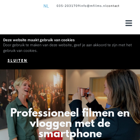
NL
035-2031709
info@mfilms.nl
contact
NL
EN
Deze website maakt gebruik van cookies
Door gebruik te maken van deze website, geef je aan akkoord te zijn met het
gebruik van cookies.
SLUITEN
Professioneel filmen en
vloggen met de
smartphone