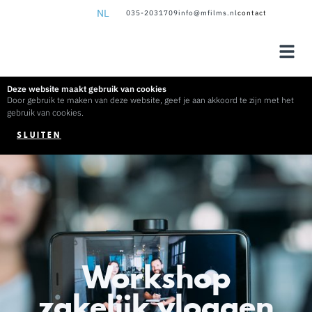
NL
035-2031709
info@mfilms.nl
contact
NL
EN
Deze website maakt gebruik van cookies
Door gebruik te maken van deze website, geef je aan akkoord te zijn met het
gebruik van cookies.
SLUITEN
Workshop
zakelijk vloggen