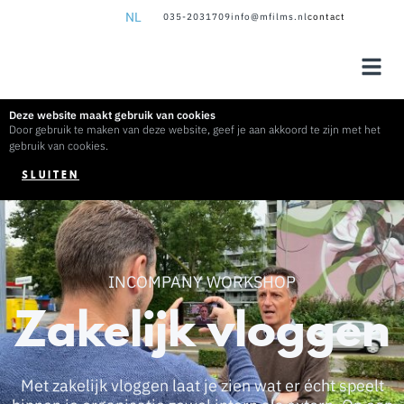
NL
035-2031709
info@mfilms.nl
contact
NL
EN
Deze website maakt gebruik van cookies
Door gebruik te maken van deze website, geef je aan akkoord te zijn met het
gebruik van cookies.
SLUITEN
INCOMPANY WORKSHOP
Zakelijk vloggen
Met zakelijk vloggen laat je zien wat er écht speelt