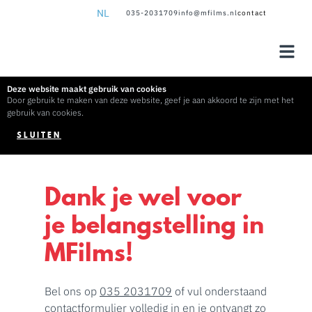
NL
035-2031709
info@mfilms.nl
contact
NL
EN
Deze website maakt gebruik van cookies
Door gebruik te maken van deze website, geef je aan akkoord te zijn met het
gebruik van cookies.
SLUITEN
Dank je wel voor
je belangstelling in
MFilms!
Bel ons op
035 2031709
of vul onderstaand
contactformulier volledig in en je ontvangt zo