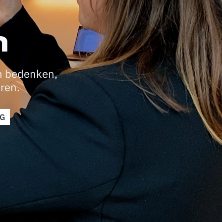
n
an bedenken,
eren.
G