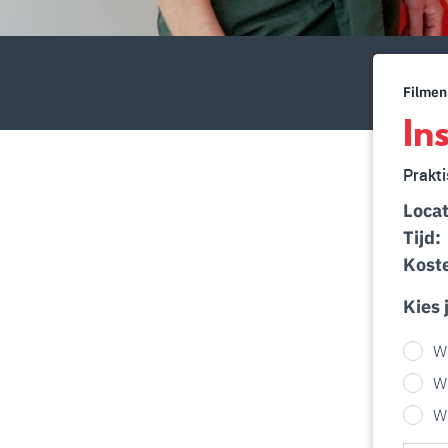
Filmen
In
Prakti
Locat
Tijd:
Kost
Kies 
W
W
W