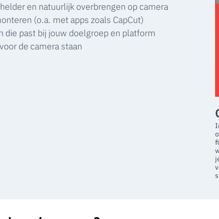
helder en natuurlijk overbrengen op camera
monteren (o.a. met apps zoals CapCut)
 die past bij jouw doelgroep en platform
 voor de camera staan
I
o
f
w
j
v
s