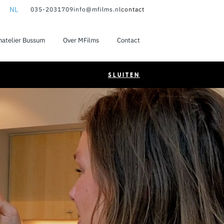
NL
035-2031709
info@mfilms.nl
contact
NL
matelier Bussum
Over MFilms
Contact
EN
SLUITEN