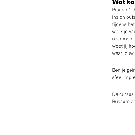
Wat ka
Binnen 1 d
ins en out
tijdens he
werk je va
naar monta
weet jij ho
waar jouw 
Ben je gei
sfeerimpre
De cursus 
Bussum en