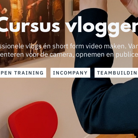
Cursus vlogge
ssionele vlogs én short form video maken. V
enteren voor de camera, opnemen en public
OPEN TRAINING
INCOMPANY
TEAMBUILDIN