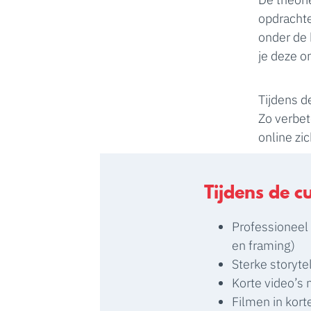
opdrachte
onder de k
je deze o
Tijdens d
Zo verbete
online zi
Tijdens de c
Professioneel 
en framing)
Sterke storyte
Korte video’s
Filmen in kort