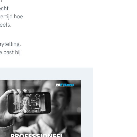
echt
kertijd hoe
eels.
rytelling.
e past bij