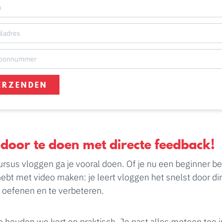
ERZENDEN
 door te doen met directe feedback!
ursus vloggen ga je vooral doen. Of je nu een beginner ben
hebt met video maken: je leert vloggen het snelst door dir
e oefenen en te verbeteren.
e houden we kort en praktisch. Je past alles meteen toe i