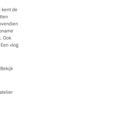
e kent de
tten
Bovendien
 opname
k. Ook
 Een vlog
 Bekijk
telier