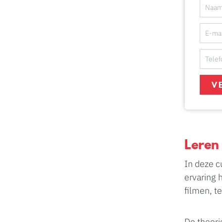
V
Leren
In deze c
ervaring 
filmen, t
De theori