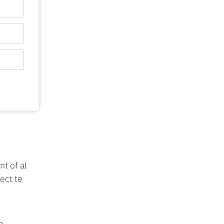
t of al
ect te
n