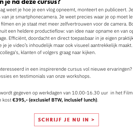
n je na deze cursus?
ag weet je hoe je een vlog opneemt, monteert en publiceert. J
s van je smartphonecamera. Je weet precies waar je op moet le
t filmen en je staat met meer zelfvertrouwen voor de camera. 
nuit een heldere productieflow: van idee naar opname en van
ge. Efficiënt, doordacht en direct toepasbaar in je eigen praktij
e je je video’s inhoudelijk maar ook visueel aantrekkelijk maakt.
collega's, klanten of volgers graag naar kijken.
nteresseerd in een inspirerende cursus vol nieuwe ervaringen?
ssies en testimonials van onze workshops.
wordt gegeven op werkdagen van 10.00-16.30 uur in het Filma
 kost
€395,- (exclusief BTW, inclusief lunch)
.
SCHRIJF JE NU IN >