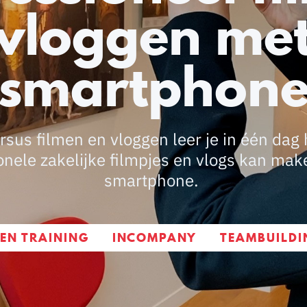
 vloggen met
smartphon
rsus filmen en vloggen leer je in één dag h
onele zakelijke filmpjes en vlogs kan mak
smartphone.
EN TRAINING
INCOMPANY
TEAMBUILDI