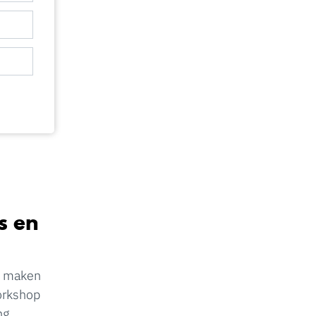
s en
en maken
workshop
ng.