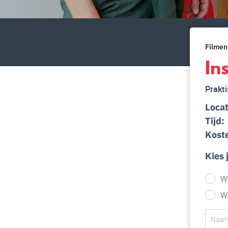
Filmen
In
Prakti
Locat
Tijd:
Kost
Kies 
W
W