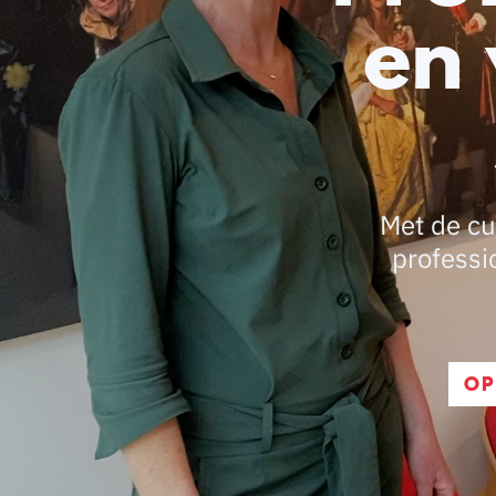
en
Met de cu
professi
OP