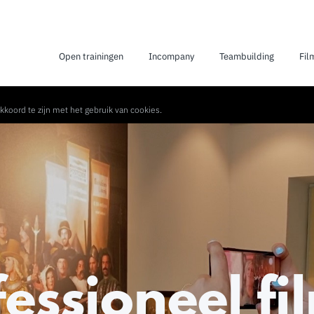
Open trainingen
Incompany
Teambuilding
Fil
kkoord te zijn met het gebruik van cookies.
essioneel f