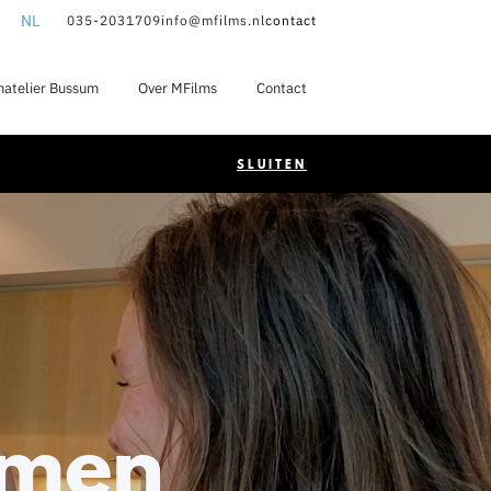
NL
035-2031709
info@mfilms.nl
contact
NL
matelier Bussum
Over MFilms
Contact
EN
SLUITEN
ilmen