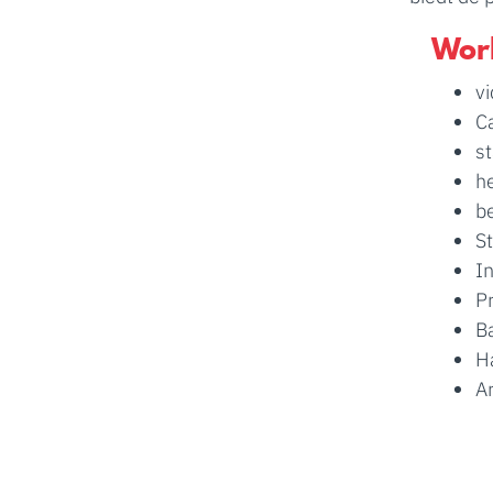
Wor
vi
C
st
he
b
S
I
P
B
H
Ar