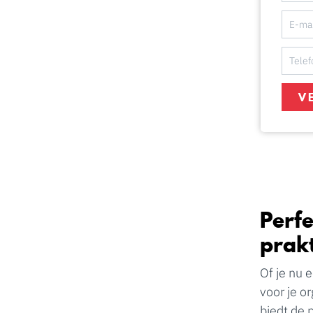
V
Perfe
prak
Of je nu 
voor je o
biedt de 