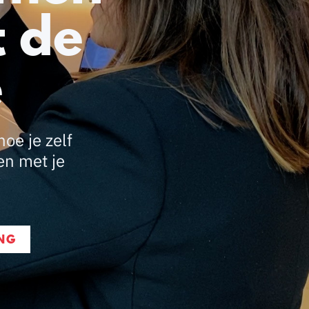
 de
e
oe je zelf
en met je
NG