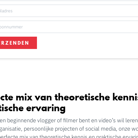
ERZENDEN
cte mix van theoretische kenni
tische ervaring
een beginnende vlogger of filmer bent en video’s wil ler
rganisatie, persoonlijke projecten of social media, onze 
perfecte mix van theoretische kennis en praktische ervari