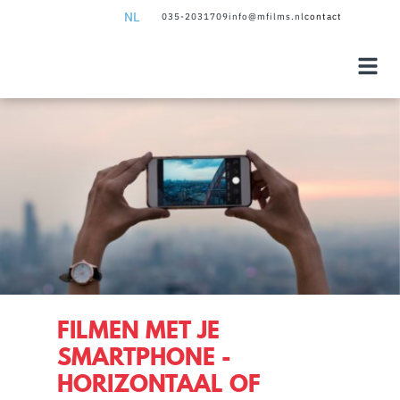
NL
035-2031709
info@mfilms.nl
contact
NL
EN
FILMEN MET JE
SMARTPHONE -
HORIZONTAAL OF